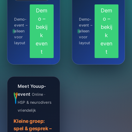
Dem
Dem
o –
o –
Demo-
Demo-
event –
event –
bekij
bekij
alleen
alleen
k
k
voor
voor
even
even
layout
layout
t
t
Meet Youup-
event
Online ·
HSP & neurodivers
vriendelijk
Kleine groep:
spel & gesprek –