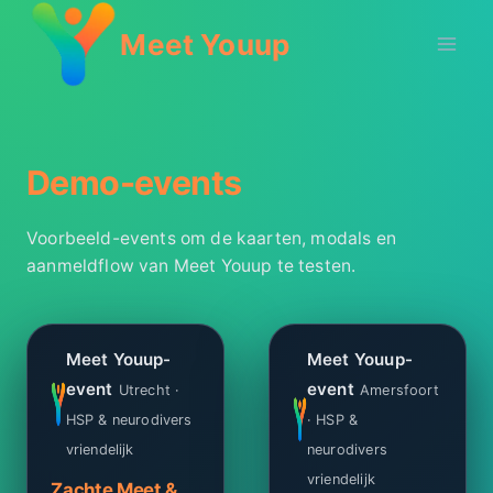
Doorgaan
Meet Youup
naar
inhoud
Demo-events
Voorbeeld-events om de kaarten, modals en
aanmeldflow van Meet Youup te testen.
Meet Youup-
Meet Youup-
event
event
Utrecht ·
Amersfoort
HSP & neurodivers
· HSP &
vriendelijk
neurodivers
vriendelijk
Zachte Meet &