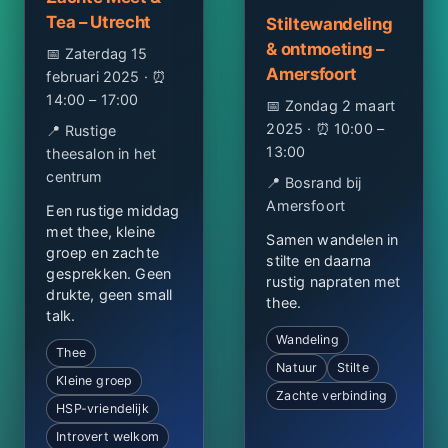
Tea – Utrecht
Stiltewandeling
& ontmoeting –
📅 Zaterdag 15
Amersfoort
februari 2025 · ⏰
14:00 – 17:00
📅 Zondag 2 maart
2025 · ⏰ 10:00 –
📍 Rustige
13:00
theesalon in het
centrum
📍 Bosrand bij
Amersfoort
Een rustige middag
met thee, kleine
Samen wandelen in
groep en zachte
stilte en daarna
gesprekken. Geen
rustig napraten met
drukte, geen small
thee.
talk.
Wandeling
Thee
Natuur
Stilte
Kleine groep
Zachte verbinding
HSP-vriendelijk
Introvert welkom